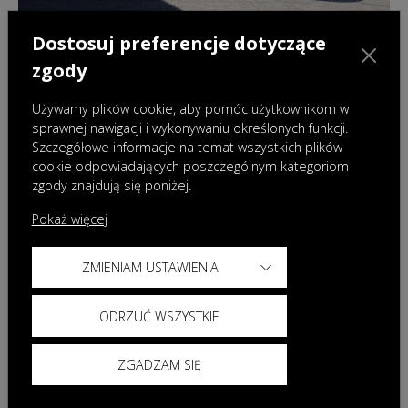
Dostosuj preferencje dotyczące
28.07.2026
|
Aktualności
zgody
Nowa OMODA 9 Super Hybrid Exclusive
Black – flagowy model w ekskluzywnej
Używamy plików cookie, aby pomóc użytkownikom w
odsłonie
sprawnej nawigacji i wykonywaniu określonych funkcji.
Szczegółowe informacje na temat wszystkich plików
cookie odpowiadających poszczególnym kategoriom
zgody znajdują się poniżej.
Pokaż więcej
ZMIENIAM USTAWIENIA
ODRZUĆ WSZYSTKIE
ZGADZAM SIĘ