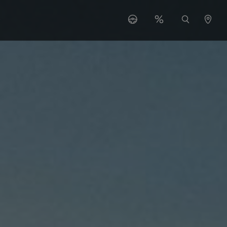
 "Serwis"
ubmenu for "O nas"