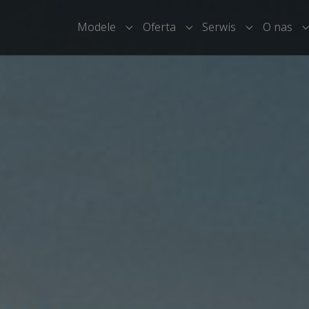
Modele
Oferta
Serwis
O nas
Submenu for "Modele"
Submenu for "Oferta"
Submenu for
S