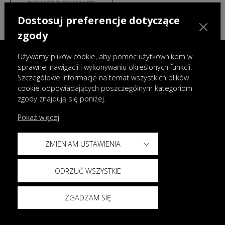
DOWIEDZ SIĘ WIĘCEJ
Dostosuj preferencje dotyczące
zgody
Używamy plików cookie, aby pomóc użytkownikom w
sprawnej nawigacji i wykonywaniu określonych funkcji.
Modele
Szczegółowe informacje na temat wszystkich plików
cookie odpowiadających poszczególnym kategoriom
OMODA 9 Super Hybrid
zgody znajdują się poniżej.
OMODA 7 Super Hybrid
Pokaż więcej
OMODA 5 Hybrid
OMODA 5
ZMIENIAM USTAWIENIA
OMODA E5
JAECOO 8 Super Hybrid
ODRZUĆ WSZYSTKIE
JAECOO 7 Super Hybrid
ZGADZAM SIĘ
JAECOO 7 Hybrid
JAECOO 7