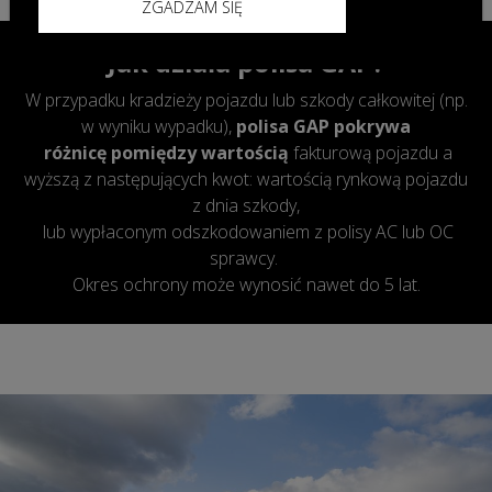
ZGADZAM SIĘ
Jak działa polisa GAP?
W przypadku kradzieży pojazdu lub szkody całkowitej (np.
w wyniku wypadku),
polisa GAP pokrywa
różnicę pomiędzy wartością
fakturową pojazdu a
wyższą z następujących kwot: wartością rynkową pojazdu
z dnia szkody,
lub wypłaconym odszkodowaniem z polisy AC lub OC
sprawcy.
Okres ochrony może wynosić nawet do 5 lat.