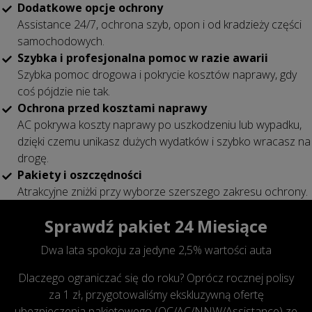
Dodatkowe opcje ochrony
Assistance 24/7, ochrona szyb, opon i od kradzieży części
samochodowych.
Szybka i profesjonalna pomoc w razie awarii
Szybka pomoc drogowa i pokrycie kosztów naprawy, gdy
coś pójdzie nie tak.
Ochrona przed kosztami naprawy
AC pokrywa koszty naprawy po uszkodzeniu lub wypadku,
dzięki czemu unikasz dużych wydatków i szybko wracasz na
drogę.
Pakiety i oszczędności
Atrakcyjne zniżki przy wyborze szerszego zakresu ochrony.
Sprawdź pakiet 24 Miesiące
Dwa lata spokoju za jedyne 2,5% wartości auta
Dlaczego ograniczać się do roku? Oprócz rocznej polisy
za 1 zł, przygotowaliśmy ekskluzywną ofertę
ubezpieczenia pakietowego (OC/AC/NNW/Assistance) ze