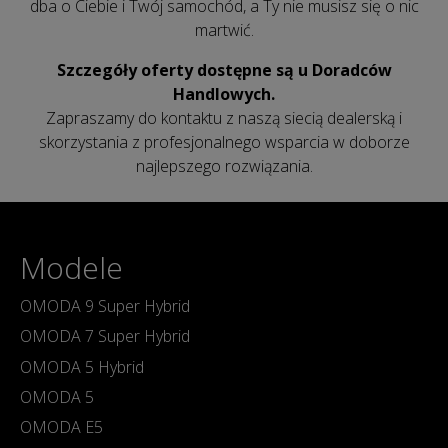
dba o Ciebie i Twój samochód, a Ty nie musisz się o nic
martwić.
Szczegóły oferty dostępne są u Doradców
Handlowych.
Zapraszamy do kontaktu z naszą siecią dealerską i
skorzystania z profesjonalnego wsparcia w doborze
najlepszego rozwiązania.
Modele
OMODA 9 Super Hybrid
OMODA 7 Super Hybrid
OMODA 5 Hybrid
OMODA 5
OMODA E5