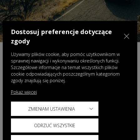
Dostosuj preferencje dotyczące
zgody
Ubezpieczenia GAP
Używamy plików cookie, aby pomóc użytkownikom w
sprawnej nawigacji i wykonywaniu określonych funkcji.
W standardzie za 1 zł na 3 lata!
Szczegółowe informacje na temat wszystkich plików
cookie odpowiadających poszczególnym kategoriom
Zwykłe AC czasami nie wystarczy, dlatego idziemy o krok
zgody znajdują się poniżej.
dalej. Do każdego samochodu
dodajemy
ubezpieczenie GAP za 1 zł
. To absolutny
Pokaż więcej
fundament bezpieczeństwa Twojej inwestycji.
ZMIENIAM USTAWIENIA
Dlaczego? Ponieważ nie obejmuje jednego z kluczowych
czynników -
spadku wartości rynkowej pojazdu
w
ODRZUĆ WSZYSTKIE
czasie.
Właśnie tę różnicę zabezpiecza ubezpieczenie GAP.