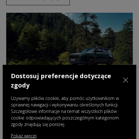
Dostosuj preferencje dotyczące
zgody
Używamy plików cookie, aby pomóc użytkownikom w
sprawnej nawigacji i wykonywaniu określonych funkcji.
OMODA & JAECOO Finance
Szczegółowe informacje na temat wszystkich plików
Skorzystaj z atrakcyjnych opcji finansowania
cookie odpowiadających poszczególnym kategoriom
zgody znajdują się poniżej.
DOWIEDZ SIĘ WIĘCEJ
Pokaż więcej