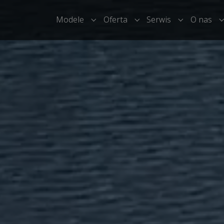
Modele
Oferta
Serwis
O nas
Submenu for "Modele"
Submenu for "Oferta"
Submenu for
S