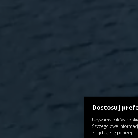
Dostosuj pref
Używamy plików cookie
Szczegółowe informac
znajdują się poniżej.