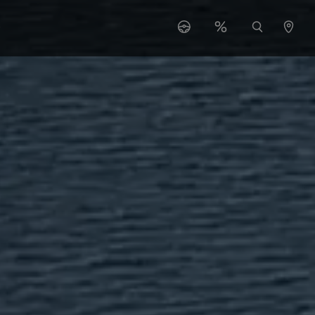
 "Serwis"
ubmenu for "O nas"